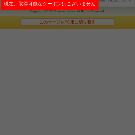
免責事項：サイトの内容に関しては、慎重を期して掲載しておりますが、断食効果には個人差がございま
現在、取得可能なクーポンはございません
すことご了承下さいませ。
Copyright (C) 2007- essenciarise. All Rights Reserved.
このページをPC用に切り替え