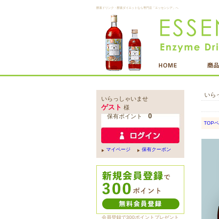
酵素ドリンク・酵素ダイエットなら専門店「エッセンシア」へ
いら
いらっしゃいませ
ゲスト
様
0
保有ポイント
TOP
マイページ
保有クーポン
会員登録で300ポイントプレゼント