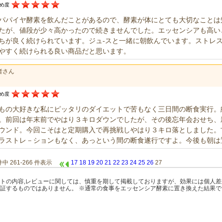
すめ度
パパイヤ酵素を飲んだことがあるので、酵素が体にとても大切なことは
たが、値段が少々高かったので続きませんでした。エッセンシアも高い
ちが良く続けられています。ジュ-スと一緒に朝飲んでいます。ストレ
やすく続けられる良い商品だと思います。
者さん
すめ度
もの大好きな私にピッタリのダイエットで苦もなく三日間の断食実行。
。前回は年末前でやはり３キロダウンでしたが、その後忘年会おせち、
ウンド。今回こそはと定期購入で再挑戦しやはり３キロ落としました。
ラストレ－ションもなく、あっという間の断食遂行ですよ。今後も朝は
 件中 261-266 件表示
17
18
19
20
21
22
23
24
25
26
27
トの内容,レビューに関しては、慎重を期して掲載しておりますが、効果には個人
証するものではありません。 ※通常の食事をエッセンシア酵素に置き換えた結果