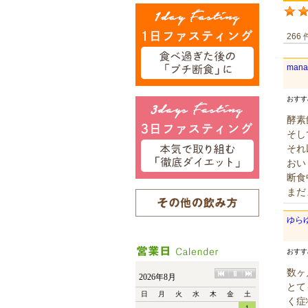
266
man
おす
酵素
そし
それ
おい
断食
まだ
ゆら
おす
数ヶ
とて
く症