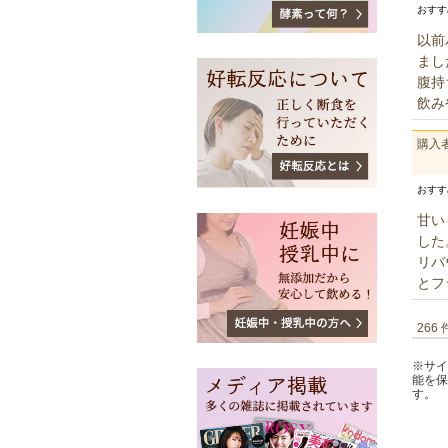
おす
以前
まし
腹持
飲み
購入
おす
甘い
した
リバ
とフ
266
※サイ
能を保
す。