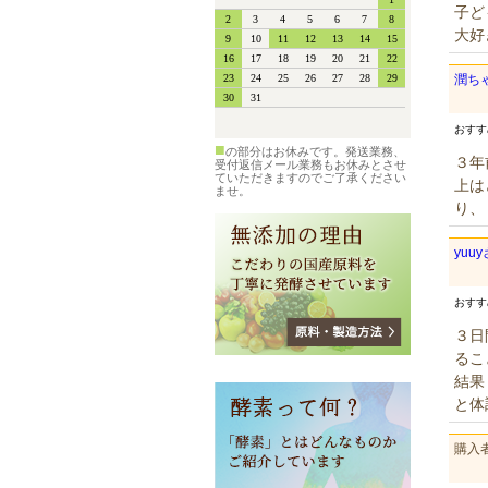
子ど
大好
潤ち
おす
■
の部分はお休みです。発送業務、
３年
受付返信メール業務もお休みとさせ
ていただきますのでご了承ください
上は
ませ。
り、
yuu
おす
３日
るこ
結果
と体
購入