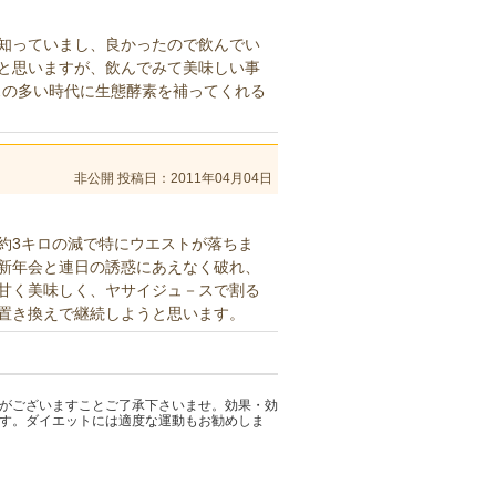
知っていまし、良かったので飲んでい
と思いますが、飲んでみて美味しい事
スの多い時代に生態酵素を補ってくれる
非公開
投稿日：2011年04月04日
約3キロの減で特にウエストが落ちま
新年会と連日の誘惑にあえなく破れ、
甘く美味しく、ヤサイジュ－スで割る
置き換えで継続しようと思います。
差がございますことご了承下さいませ。効果・効
です。ダイエットには適度な運動もお勧めしま