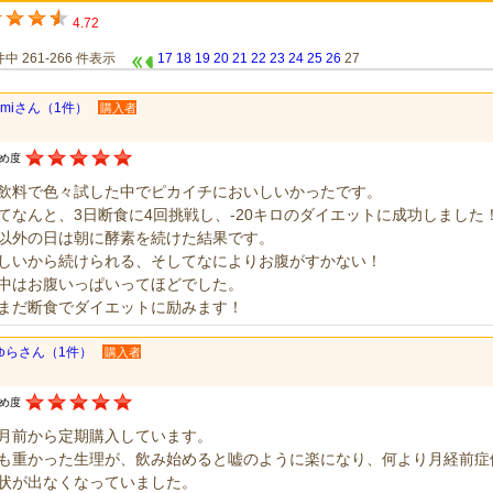
4.72
 件中 261-266 件表示
17
18
19
20
21
22
23
24
25
26
27
amiさん（1件）
購入者
すめ度
飲料で色々試した中でピカイチにおいしいかったです。
てなんと、3日断食に4回挑戦し、-20キロのダイエットに成功しました
以外の日は朝に酵素を続けた結果です。
しいから続けられる、そしてなによりお腹がすかない！
中はお腹いっぱいってほどでした。
まだ断食でダイエットに励みます！
ゆらさん（1件）
購入者
すめ度
月前から定期購入しています。
も重かった生理が、飲み始めると嘘のように楽になり、何より月経前症
状が出なくなっていました。