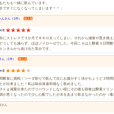
もたちも一緒に飲んでいます。
きですぐになくなってしまいます＾＾；
ゃんさん（1件）
購入者
すめ度
前にストレスで３か月で８キロ太ってしまい、それから減食や置き換え
どうしても減らず、ほぼノイローゼでした。今回こそはと酵素３日間断
トンネルから抜け出た気分です。
yさん（1件）
購入者
すめ度
間断食に挑戦！ソーダ割りで飲んで次にお腹がすく頃がちょうど３時間
とが出来ました！私は味自体違和感なく飲めました。
３ｋｇ減量出来たのでリバウンドしない様にその後も朝食は酵素ドリン
調が悪くなったので少し心配でしたが水をあまり飲まなかったのが（毒
者さん