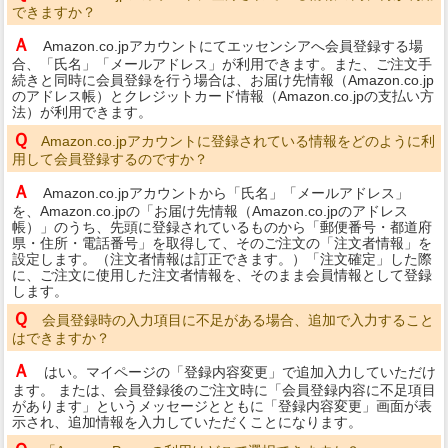
できますか？
Ａ
Amazon.co.jpアカウントにてエッセンシアへ会員登録する場
合、「氏名」「メールアドレス」が利用できます。また、ご注文手
続きと同時に会員登録を行う場合は、お届け先情報（Amazon.co.jp
のアドレス帳）とクレジットカード情報（Amazon.co.jpの支払い方
法）が利用できます。
Ｑ
Amazon.co.jpアカウントに登録されている情報をどのように利
用して会員登録するのですか？
Ａ
Amazon.co.jpアカウントから「氏名」「メールアドレス」
を、Amazon.co.jpの「お届け先情報（Amazon.co.jpのアドレス
帳）」のうち、先頭に登録されているものから「郵便番号・都道府
県・住所・電話番号」を取得して、そのご注文の「注文者情報」を
設定します。（注文者情報は訂正できます。）「注文確定」した際
に、ご注文に使用した注文者情報を、そのまま会員情報として登録
します。
Ｑ
会員登録時の入力項目に不足がある場合、追加で入力すること
はできますか？
Ａ
はい。マイページの「登録内容変更」で追加入力していただけ
ます。 または、会員登録後のご注文時に「会員登録内容に不足項目
があります」というメッセージとともに「登録内容変更」画面が表
示され、追加情報を入力していただくことになります。