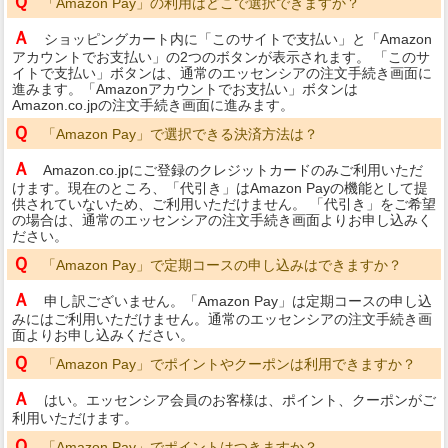
Ｑ
「Amazon Pay」の利用はどこで選択できますか？
Ａ
ショッピングカート内に「このサイトで支払い」と「Amazon
アカウントでお支払い」の2つのボタンが表示されます。 「このサ
イトで支払い」ボタンは、通常のエッセンシアの注文手続き画面に
進みます。「Amazonアカウントでお支払い」ボタンは
Amazon.co.jpの注文手続き画面に進みます。
Ｑ
「Amazon Pay」で選択できる決済方法は？
Ａ
Amazon.co.jpにご登録のクレジットカードのみご利用いただ
けます。現在のところ、「代引き」はAmazon Payの機能として提
供されていないため、ご利用いただけません。 「代引き」をご希望
の場合は、通常のエッセンシアの注文手続き画面よりお申し込みく
ださい。
Ｑ
「Amazon Pay」で定期コースの申し込みはできますか？
Ａ
申し訳ございません。「Amazon Pay」は定期コースの申し込
みにはご利用いただけません。通常のエッセンシアの注文手続き画
面よりお申し込みください。
Ｑ
「Amazon Pay」でポイントやクーポンは利用できますか？
Ａ
はい。エッセンシア会員のお客様は、ポイント、クーポンがご
利用いただけます。
Ｑ
「Amazon Pay」でポイントはつきますか？