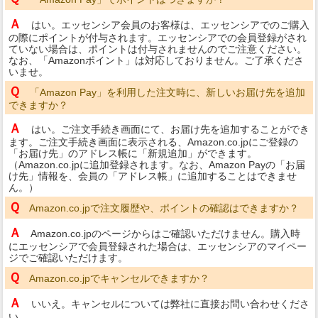
Ａ
はい。エッセンシア会員のお客様は、エッセンシアでのご購入
の際にポイントが付与されます。エッセンシアでの会員登録がされ
ていない場合は、ポイントは付与されませんのでご注意ください。
なお、「Amazonポイント」は対応しておりません。ご了承くださ
いませ。
Ｑ
「Amazon Pay」を利用した注文時に、新しいお届け先を追加
できますか？
Ａ
はい。ご注文手続き画面にて、お届け先を追加することができ
ます。ご注文手続き画面に表示される、Amazon.co.jpにご登録の
「お届け先」のアドレス帳に「新規追加」ができます。
（Amazon.co.jpに追加登録されます。なお、Amazon Payの「お届
け先」情報を、会員の「アドレス帳」に追加することはできませ
ん。）
Ｑ
Amazon.co.jpで注文履歴や、ポイントの確認はできますか？
Ａ
Amazon.co.jpのページからはご確認いただけません。購入時
にエッセンシアで会員登録された場合は、エッセンシアのマイペー
ジでご確認いただけます。
Ｑ
Amazon.co.jpでキャンセルできますか？
Ａ
いいえ。キャンセルについては弊社に直接お問い合わせくださ
い。