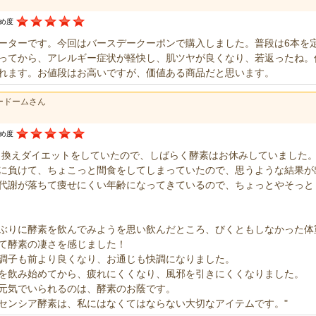
すめ度
ーターです。今回はバースデークーポンで購入しました。普段は6本を
ってから、アレルギー症状が軽快し、肌ツヤが良くなり、若返ったね。
れます。お値段はお高いですが、価値ある商品だと思います。
ードームさん
すめ度
き換えダイエットをしていたので、しばらく酵素はお休みしていました
に負けて、ちょこっと間食をしてしまっていたので、思うような結果が
代謝が落ちて痩せにくい年齢になってきているので、ちょっとやそっと
ぶりに酵素を飲んでみようを思い飲んだところ、びくともしなかった体
て酵素の凄さを感じました！
調子も前より良くなり、お通じも快調になりました。
を飲み始めてから、疲れにくくなり、風邪を引きにくくなりました。
元気でいられるのは、酵素のお蔭です。
センシア酵素は、私にはなくてはならない大切なアイテムです。"