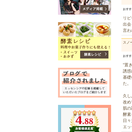
おす
リピ
出会
言わ
スノ
おす
"置
誘惑
基礎
た。
久し
改め
肌の
酵素
日々
エッ