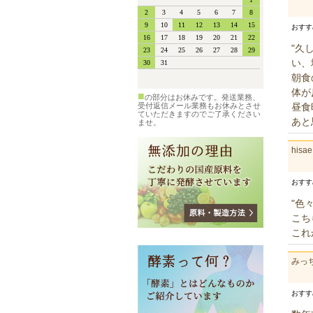
おす
"久
い、
朝食
体が
■
の部分はお休みです。発送業務、
受付返信メール業務もお休みとさせ
昼食
ていただきますのでご了承ください
あと
ませ。
hisa
おす
"色
こち
これ
みっ
おす