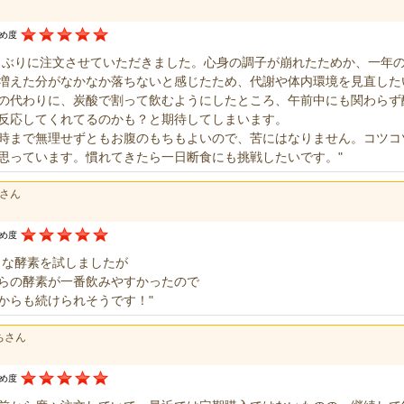
すめ度
しぶりに注文させていただきました。心身の調子が崩れたためか、一年
増えた分がなかなか落ちないと感じたため、代謝や体内環境を見直した
の代わりに、炭酸で割って飲むようにしたところ、午前中にも関わらず
反応してくれてるのかも？と期待してしまいます。
時まで無理せずともお腹のもちもよいので、苦にはなりません。コツコ
思っています。慣れてきたら一日断食にも挑戦したいです。"
eさん
すめ度
々な酵素を試しましたが
らの酵素が一番飲みやすかったので
からも続けられそうです！"
ちさん
すめ度