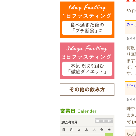
60 
みっ
おす
何度
り無
ます
す。
す。
ぴっ
おす
味中
まさ
ぞぉ
ちび