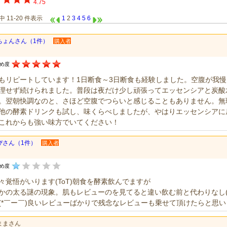
4.75
件中 11-20 件表示
1
2
3
4
5
6
ちょんさん（1件）
購入者
すめ度
もリピートしています！1日断食～3日断食も経験しました。空腹が我
理せず続けられました。普段は夜だけ少し頑張ってエッセンシアと炭酸水
。翌朝快調なのと、さほど空腹でつらいと感じることもありません。無
他の酵素ドリンクも試し、味くらべしましたが、やはりエッセンシアに
これからも強い味方でいてください！
ぴさん（1件）
購入者
すめ度
々覚悟がいります(ToT)朝食を酵素飲んでますが
かの太る謎の現象。肌もレビューのを見てると違い飲む前と代わりなし(
(*￣ー￣)良いレビューばかりで残念なレビューも乗せて頂けたらと思
ままさん