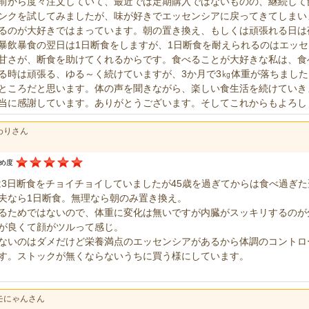
前から度々注文していて、最近では定期購入ではないものの、継続して
ンクを試してみましたが、味が好きでエッセンシアに戻ってきてしまい
るのが大好きではまっています。朝の置き換え、もしくは頑張れる日は
暴飲暴食の翌日は1日断食をしますが、1日断食を耐えられるのはエッ
甘さが、断食を助けてくれるからです。食べることが大好きな私は、食
る時は頑張る、ゆる～く続けていますが、3か月で3㎏体重が落ちまし
ところだと思います。体の声を聞きながら、楽しい食生活を続けていき
当に感謝しています。ありがとうございます。そしてこれからもよろし
わりさん
すめ度
は3日断食をチョイチョイしていましたが45歳を過ぎてからは食べ過ぎ
夫なら1日断食。無理なら朝のみ置き換え。
るためではないので、体重に変化は無いですが内臓がスッキリするのが
が良くて顔がツルって感じ。
ないのはダメだけど栄養満点のエッセンシアがあるから体調のコントロ
す。ストックが無くならないうちに買う様にしています。
モにゃんさん