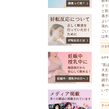
数年
ドリ
と割
過ぎ
よい
張れ
ごい
は本
ひま
おす
"昔
大丈
痩せ
調子
食べ
いで
"
チャ