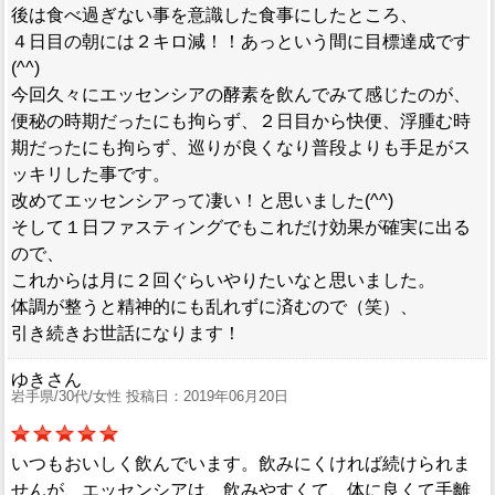
後は食べ過ぎない事を意識した食事にしたところ、
４日目の朝には２キロ減！！あっという間に目標達成です
(^^)
今回久々にエッセンシアの酵素を飲んでみて感じたのが、
便秘の時期だったにも拘らず、２日目から快便、浮腫む時
期だったにも拘らず、巡りが良くなり普段よりも手足がス
ッキリした事です。
改めてエッセンシアって凄い！と思いました(^^)
そして１日ファスティングでもこれだけ効果が確実に出る
ので、
これからは月に２回ぐらいやりたいなと思いました。
体調が整うと精神的にも乱れずに済むので（笑）、
引き続きお世話になります！
ゆきさん
岩手県/30代/女性 投稿日：2019年06月20日
いつもおいしく飲んでいます。飲みにくければ続けられま
せんが、エッセンシアは、飲みやすくて、体に良くて手離