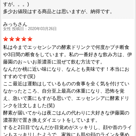
すが。。。)
多少お値段はする商品とは思いますが、納得です。
みっちさん
女性 投稿日：2020年03月26日
私は今までエッセンシアの酵素ドリンクで何度かプチ断食
や3日間の断食をしています。私の一番好きな飲み方は、伊
藤園のお～いお茶濃茶に混ぜて飲む方法です。
なんだか桃に近い味になり、なんとも美味です！本当にお
すすめです(笑)
ここ最近は運動はしているものの食事を全く気を付けてい
なかったところ、自分至上最高の体重になり、恐怖を覚
え、急いで藁にもすがる思いで、エッセンシアに酵素ドリ
ンクを注文しました(笑)
酵素が届いてからは夜ごはんの代わりに大好きな伊藤園の
濃茶割で置き換えダイエットをしています。
すると2日目でなんだか目覚めがスッキリし、顔や首のライ
ンもスッキリしたようで、家族にも肌や顔のラインを褒め