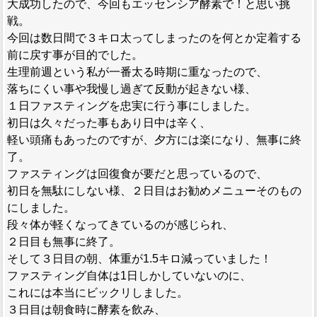
大成功したので、今回もエッセンシア酵素で！と思い挑
戦。
今回は数日間で３キロ太ってしまったのを何とか定着する
前に戻す事が目的でした。
生理前週という私が一番太る時期に重なったので、
落ちにくい事や我慢し過ぎて反動が起きない様、
１日ファスティングを忠実に行う事にしました。
初日は久々だった事もあり日中は辛く、
軽い頭痛もあったのですが、夕方には楽になり、無事に終
了。
ファスティングは回復食が要だと思っているので、
初日を無駄にしない様、２日目はお勧めメニューそのもの
にしました。
段々体が軽くなってきているのが感じられ、
２日目も無事に終了。
そして３日目の朝、体重が1.5キロ減っていました！
ファスティング自体は1日しかしていないのに、
これには本当にビックリしました。
３日目は朝食時に酵素を飲み、