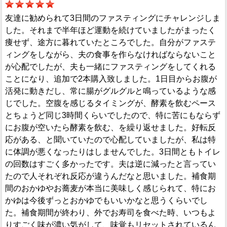
友達に勧められて3日間のファスティングにチャレンジしま
した。それまで半年ほど運動を続けていましたがまったく
痩せず、途方に暮れていたところでした。自分がファステ
ィングをしながら、夫の食事を作らなければならないこと
が心配でしたが、夫も一緒にファスティングをしてくれる
ことになり、追加で2本購入致しました。1日目からお腹が
活発に動きだし、常に腸がグルグルと鳴っているような感
じでした。空腹を感じるタイミングが、酵素を飲むペース
とちょうど同じ3時間くらいでしたので、特に苦にもならず
にお腹が空いたら酵素を飲む、を繰り返せました。好転反
応がある、と聞いていたので心配していましたが、私は特
に体調が悪くなったりはしませんでした。3日間ともトイレ
の回数はすごく多かったです。夫は逆に減ったと言ってい
たので人それぞれ反応が違うんだなと思いました。補食期
間のおかゆやお蕎麦が本当に美味しく感じられて、特にお
かゆは今後ずっとおかゆでもいいかなと思うくらいでし
た。補食期間が終わり、外でお寿司を食べた時、いつもよ
りすごく味が濃い気がして、味覚もリセットされているん