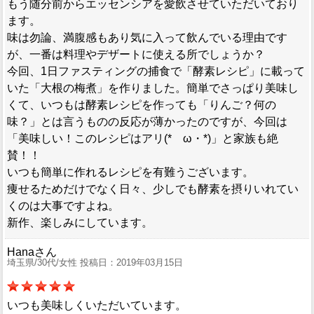
もう随分前からエッセンシアを愛飲させていただいており
ます。
味は勿論、満腹感もあり気に入って飲んでいる理由です
が、一番は料理やデザートに使える所でしょうか？
今回、1日ファスティングの捕食で「酵素レシピ」に載って
いた「大根の梅煮」を作りました。簡単でさっぱり美味し
くて、いつもは酵素レシピを作っても「りんご？何の
味？」とは言うものの反応が薄かったのですが、今回は
「美味しい！このレシピはアリ(*ゝω・*)」と家族も絶
賛！！
いつも簡単に作れるレシピを有難うございます。
痩せるためだけでなく日々、少しでも酵素を摂りいれてい
くのは大事ですよね。
新作、楽しみにしています。
Hanaさん
埼玉県/30代/女性 投稿日：2019年03月15日
いつも美味しくいただいています。