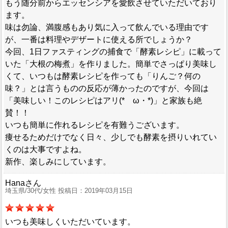
もう随分前からエッセンシアを愛飲させていただいており
ます。
味は勿論、満腹感もあり気に入って飲んでいる理由です
が、一番は料理やデザートに使える所でしょうか？
今回、1日ファスティングの捕食で「酵素レシピ」に載って
いた「大根の梅煮」を作りました。簡単でさっぱり美味し
くて、いつもは酵素レシピを作っても「りんご？何の
味？」とは言うものの反応が薄かったのですが、今回は
「美味しい！このレシピはアリ(*ゝω・*)」と家族も絶
賛！！
いつも簡単に作れるレシピを有難うございます。
痩せるためだけでなく日々、少しでも酵素を摂りいれてい
くのは大事ですよね。
新作、楽しみにしています。
Hanaさん
埼玉県/30代/女性 投稿日：2019年03月15日
いつも美味しくいただいています。