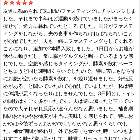
友達に勧められて3日間のファスティングにチャレンジしま
した。それまで半年ほど運動を続けていましたがまったく
痩せず、途方に暮れていたところでした。自分がファステ
ィングをしながら、夫の食事を作らなければならないこと
が心配でしたが、夫も一緒にファスティングをしてくれる
ことになり、追加で2本購入致しました。1日目からお腹が
活発に動きだし、常に腸がグルグルと鳴っているような感
じでした。空腹を感じるタイミングが、酵素を飲むペース
とちょうど同じ3時間くらいでしたので、特に苦にもならず
にお腹が空いたら酵素を飲む、を繰り返せました。好転反
応がある、と聞いていたので心配していましたが、私は特
に体調が悪くなったりはしませんでした。3日間ともトイレ
の回数はすごく多かったです。夫は逆に減ったと言ってい
たので人それぞれ反応が違うんだなと思いました。補食期
間のおかゆやお蕎麦が本当に美味しく感じられて、特にお
かゆは今後ずっとおかゆでもいいかなと思うくらいでし
た。補食期間が終わり、外でお寿司を食べた時、いつもよ
りすごく味が濃い気がして、味覚もリセットされているん